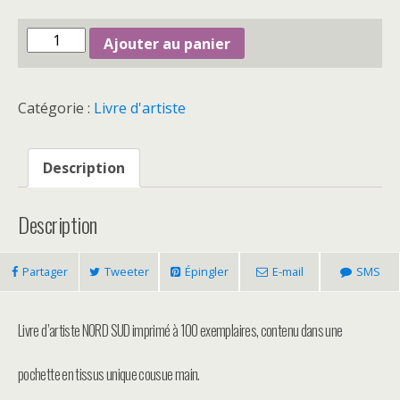
quantité
Ajouter au panier
de
NORD
Catégorie :
Livre d'artiste
SUD
Description
Description
Partager
Tweeter
Épingler
E-mail
SMS
Livre d’artiste NORD SUD imprimé à 100 exemplaires, contenu dans une
pochette en tissus unique cousue main.