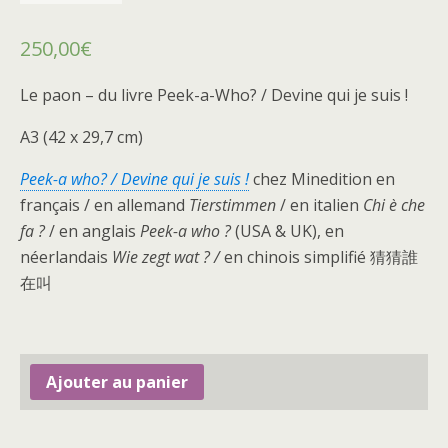
250,00
€
Le paon – du livre Peek-a-Who? / Devine qui je suis !
A3 (42 x 29,7 cm)
Peek-a who? / Devine qui je suis !
chez Minedition en
français / en allemand
Tierstimmen
/ en italien
Chi è che
fa ?
/ en anglais
Peek-a who ?
(USA & UK), en
néerlandais
Wie zegt wat ? /
en chinois simplifié 猜猜誰
在叫
Ajouter au panier