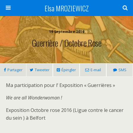
Elsa MROZIEWICZ
19 Septembre 2016
Guerrière / Octobre Rose
Partager
Tweeter
Épingler
E-mail
SMS
Ma participation pour l’ Exposition « Guerrières »
We are all Wonderwoman !
Exposition Octobre rose 2016 (Ligue contre le cancer
du sein ) à Belfort