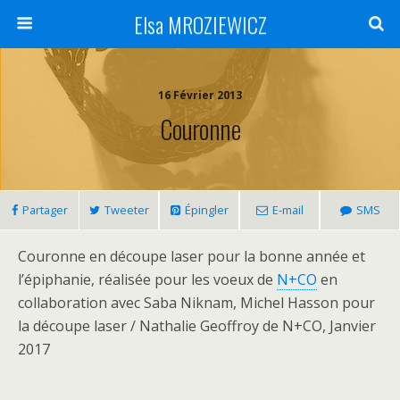
Elsa MROZIEWICZ
16 Février 2013
Couronne
Partager
Tweeter
Épingler
E-mail
SMS
Couronne en découpe laser pour la bonne année et
l’épiphanie, réalisée pour les voeux de
N+CO
en
collaboration avec Saba Niknam, Michel Hasson pour
la découpe laser / Nathalie Geoffroy de N+CO, Janvier
2017